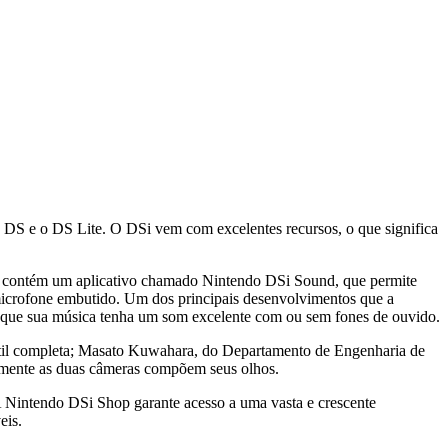
o DS e o DS Lite. O DSi vem com excelentes recursos, o que significa
mbém contém um aplicativo chamado Nintendo DSi Sound, que permite
microfone embutido. Um dos principais desenvolvimentos que a
 que sua música tenha um som excelente com ou sem fones de ouvido.
ortátil completa; Masato Kuwahara, do Departamento de Engenharia de
almente as duas câmeras compõem seus olhos.
A Nintendo DSi Shop garante acesso a uma vasta e crescente
eis.