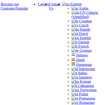
Become our
Careers
Contact
English
Customer/Supplier
Us
Arabic
Chinese
(Simplified)
Croatian
Czech
Danish
Dutch
English
Finnish
French
German
Hebrew
Hindi
Hungarian
Indonesian
Italian
Japanese
Korean
Lithuanian
Norwegian
Polish
Portuguese
Romanian