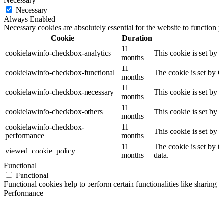
Necessary
Necessary
Always Enabled
Necessary cookies are absolutely essential for the website to function
Cookie
Duration
11
cookielawinfo-checkbox-analytics
This cookie is set b
months
11
cookielawinfo-checkbox-functional
The cookie is set by
months
11
cookielawinfo-checkbox-necessary
This cookie is set b
months
11
cookielawinfo-checkbox-others
This cookie is set b
months
cookielawinfo-checkbox-
11
This cookie is set b
performance
months
11
The cookie is set by
viewed_cookie_policy
months
data.
Functional
Functional
Functional cookies help to perform certain functionalities like sharing 
Performance
Performance
Performance cookies are used to understand and analyze the key perfor