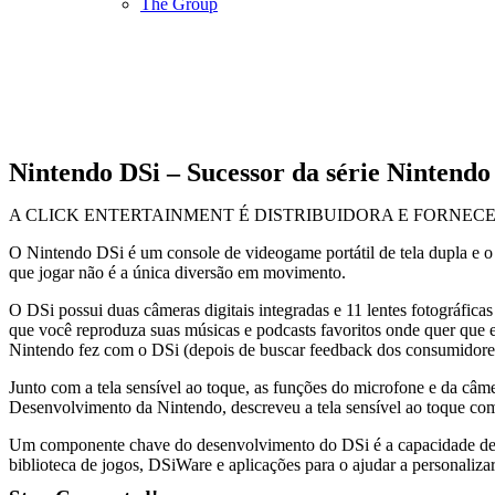
The Group
Nintendo DSi – Sucessor da série Nintendo
A CLICK ENTERTAINMENT É DISTRIBUIDORA E FORNEC
O Nintendo DSi é um console de videogame portátil de tela dupla e o
que jogar não é a única diversão em movimento.
O DSi possui duas câmeras digitais integradas e 11 lentes fotográfi
que você reproduza suas músicas e podcasts favoritos onde quer que
Nintendo fez com o DSi (depois de buscar feedback dos consumidore
Junto com a tela sensível ao toque, as funções do microfone e da câm
Desenvolvimento da Nintendo, descreveu a tela sensível ao toque co
Um componente chave do desenvolvimento do DSi é a capacidade de pe
biblioteca de jogos, DSiWare e aplicações para o ajudar a personaliza