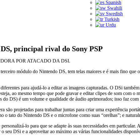
Spanish
Swahili
Swedish
Turkish
Urdu
 DS, principal rival do Sony PSP
EDORA POR ATACADO DA DSI.
 terceiro módulo do Nintendo DS, tem telas maiores e é mais fino que 
cas diferentes para ajudá-lo a editar as imagens capturadas. O DSi ta
 esteja, ao mesmo tempo que pode gravar e editar clipes de som com o 
s do DS) é um volume e qualidade de áudio aprimorados; isso faz com
era são projetadas para trabalhar juntas para criar uma experiência p
mo o tato do Nintendo DS e o microfone como suas “orelhas”; e natur
rsonalizá-lo para que se adapte às suas necessidades em particular. 
r o seu DSi e a aproveitar ao máximo as várias funcionalidades disponív