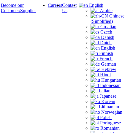
Become our
Careers
Contact
English
Customer/Supplier
Us
Arabic
Chinese
(Simplified)
Croatian
Czech
Danish
Dutch
English
Finnish
French
German
Hebrew
Hindi
Hungarian
Indonesian
Italian
Japanese
Korean
Lithuanian
Norwegian
Polish
Portuguese
Romanian