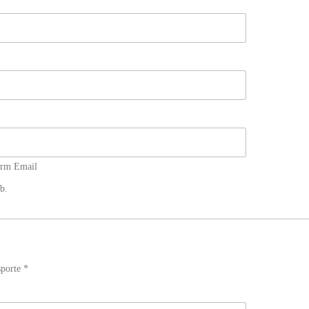
irm Email
b.
sporte *